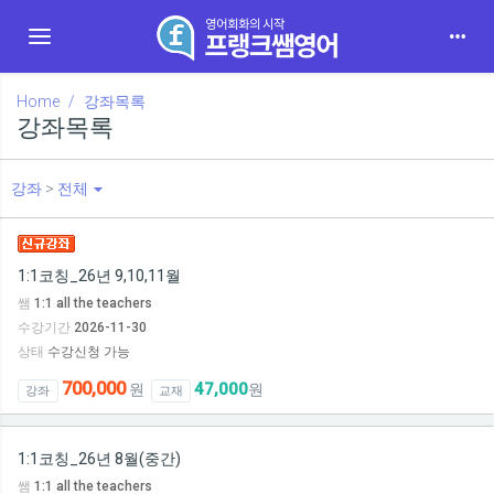
Toggle navigation
Home
강좌목록
강좌목록
강좌
>
전체
1:1코칭_26년 9,10,11월
쌤
1:1 all the teachers
수강기간
2026-11-30
상태
수강신청 가능
700,000
47,000
원
원
강좌
교재
1:1코칭_26년 8월(중간)
쌤
1:1 all the teachers