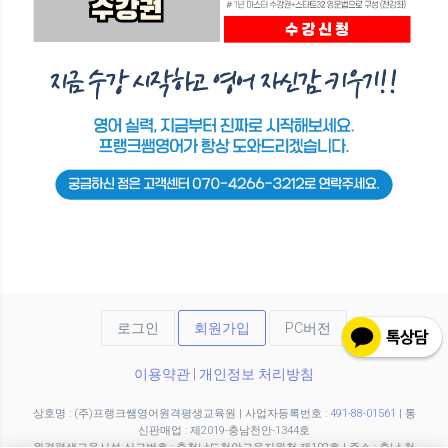
로그인
회원가입
PC버전
이용약관
|
개인정보 처리방침
상호명 : (주)프랭크쌤영어원격평생교육원
|
사업자등록번호 :
491-88-01561
|
통
신판매업 : 제2019-충남천안-1344호
원격평생교육시설 신고번호 : 충청남도천안교육지원청 제102호
|
주소 : 충남 천