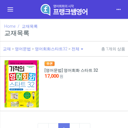
Toggle navigation
Home
교재목록
교재목록
교재
>
영어문법
>
영어회화스타트32
>
전체
총
1
개의 상품
[영어문법] 영어회화 스타트 32
17,000
원