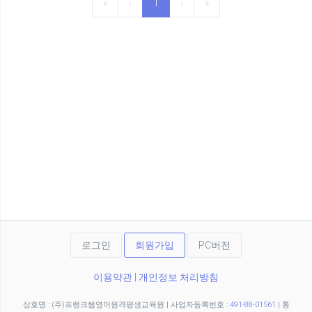
«
‹
1
›
»
로그인
회원가입
PC버전
이용약관
|
개인정보 처리방침
상호명 : (주)프랭크쌤영어원격평생교육원
|
사업자등록번호 :
491-88-01561
|
통