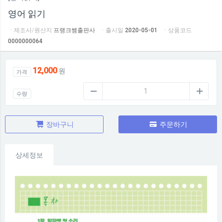
영어 읽기
ㆍ제조사/원산지
프랭크쌤출판사
ㆍ출시일
2020-05-01
ㆍ상품코드
0000000064
12,000
원
가격
수량
장바구니
주문하기
상세정보