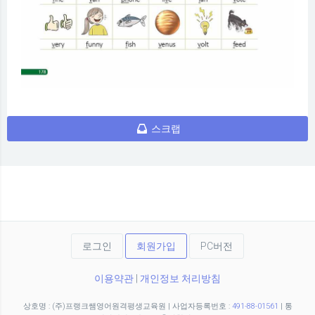
스크랩
로그인
회원가입
PC버전
이용약관
|
개인정보 처리방침
상호명 : (주)프랭크쌤영어원격평생교육원
|
사업자등록번호 :
491-88-01561
|
통