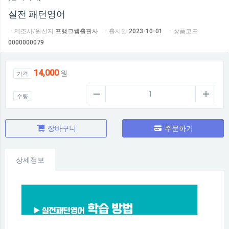
실전 패턴영어
ㆍ제조사/원산지
프랭크쌤출판사
ㆍ출시일
2023-10-01
ㆍ상품코드
0000000079
14,000
원
가격
수량
장바구니
주문하기
상세정보