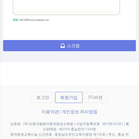
스크랩
로그인
회원가입
PC버전
이용약관
|
개인정보 처리방침
상호명 : (주)프랭크쌤영어원격평생교육원
|
사업자등록번호 :
491-88-01561
|
통
신판매업 : 제2019-충남천안-1344호
원격평생교육시설 신고번호 : 충청남도천안교육지원청 제102호
|
주소 : 충남 천