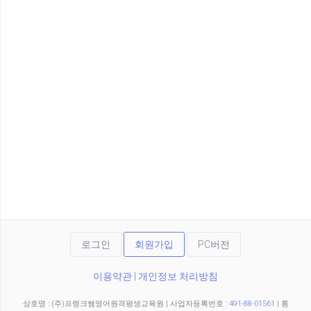
로그인
회원가입
PC버전
이용약관
|
개인정보 처리방침
상호명 : (주)프랭크쌤영어원격평생교육원
|
사업자등록번호 :
491-88-01561
|
통