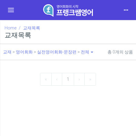
Toggle navigation
Home
교재목록
교재목록
교재
>
영어회화
>
실전영어회화-문장편
>
전체
총
0
개의 상품
«
‹
1
›
»