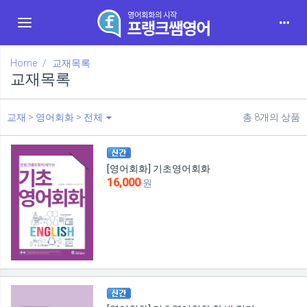
Toggle navigation
Home
교재목록
교재목록
교재
>
영어회화
>
전체
총
8
개의 상품
[영어회화] 기초영어회화
16,000
원