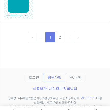
«
‹
1
2
›
»
로그인
회원가입
PC버전
이용약관
|
개인정보 처리방침
상호명 : (주)프랭크쌤영어원격평생교육원
|
사업자등록번호 :
491-88-01561
|
통
신판매업 : 제2019-충남천안-1344호
원격평생교육시설 신고번호 : 충청남도천안교육지원청 제102호
|
주소 : 충남 천