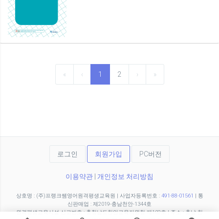
«
‹
1
2
›
»
로그인
회원가입
PC버전
이용약관
|
개인정보 처리방침
상호명 : (주)프랭크쌤영어원격평생교육원
|
사업자등록번호 :
491-88-01561
|
통
신판매업 : 제2019-충남천안-1344호
원격평생교육시설 신고번호 : 충청남도천안교육지원청 제102호
|
주소 : 충남 천