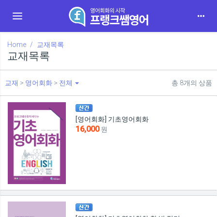
Toggle navigation
Home
교재목록
교재목록
교재
>
영어회화
>
전체
총
8
개의 상품
[영어회화] 기초영어회화
16,000
원